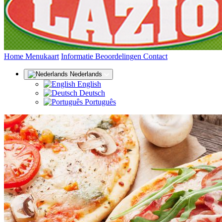
(huidige)
Home
Menukaart
Informatie
Beoordelingen
Contact
Nederlands
English
Deutsch
Português